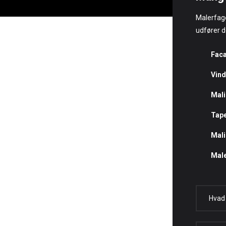
Malerfage
udfører d
Fac
Vind
Mali
Tape
Mali
Male