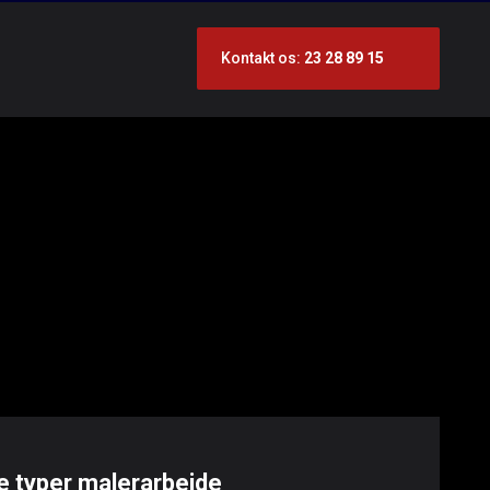
​Kontakt os:
23 28 89 15
 typer malerarbejde