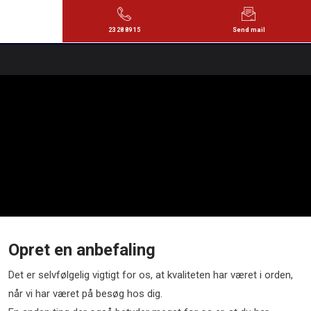
23 28 89 15
Send mail
Opret en anbefaling
Det er selvfølgelig vigtigt for os, at kvaliteten har været i orden,
når vi har været på besøg hos dig.